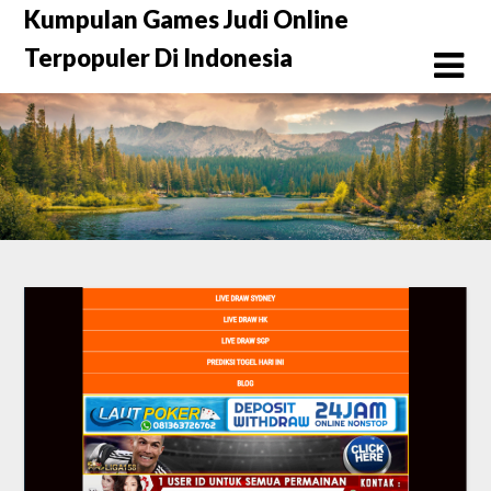
Skip
Kumpulan Games Judi Online
to
Terpopuler Di Indonesia
content