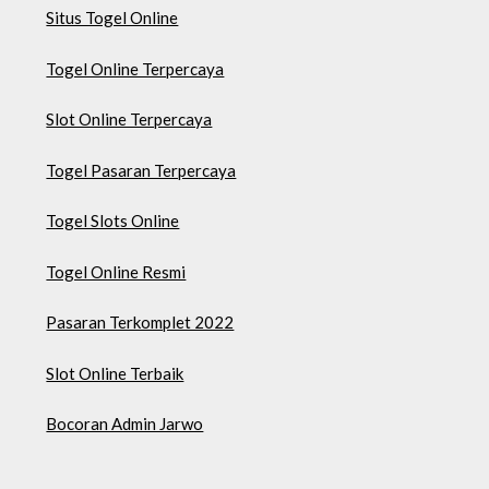
Situs Togel Online
Togel Online Terpercaya
Slot Online Terpercaya
Togel Pasaran Terpercaya
Togel Slots Online
Togel Online Resmi
Pasaran Terkomplet 2022
Slot Online Terbaik
Bocoran Admin Jarwo