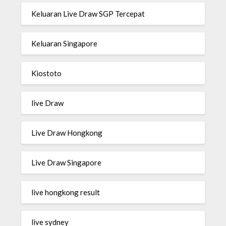
Keluaran Live Draw SGP Tercepat
Keluaran Singapore
Kiostoto
live Draw
Live Draw Hongkong
Live Draw Singapore
live hongkong result
live sydney