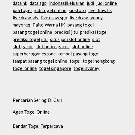
data hk
data sgp
indohasilkeluaran
judi
judi online
judi togel
judi togel online
kiostoto
live draw hk
live draw sdy
live draw sgp
live draw sydney
mayorqq
Paito Warna HK
pasang togel
pasang togel online
prediksi jitu
prediksi togel
prediksi togel jitu
situs judi slot online
slot
slot gacor
slot onlien gacor
slot online
superherogameszone
tempat pasang togel
tempat pasang togel online
togel
togel hongkong
togel online
togel singapore
togel sydney
Pencarian Sering Di Cari
Agen Togel Online
Bandar Togel Terpercaya