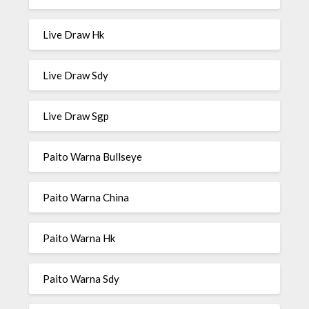
Live Draw Hk
Live Draw Sdy
Live Draw Sgp
Paito Warna Bullseye
Paito Warna China
Paito Warna Hk
Paito Warna Sdy