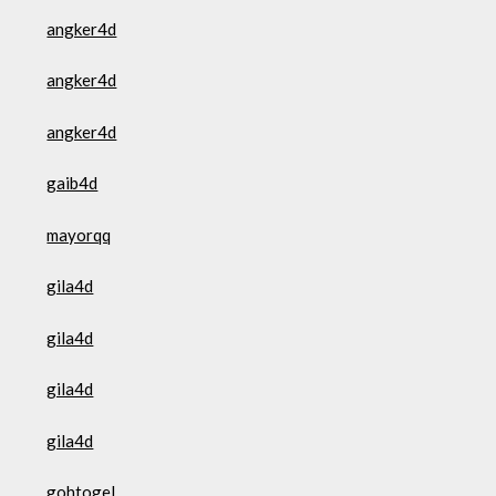
angker4d
angker4d
angker4d
gaib4d
mayorqq
gila4d
gila4d
gila4d
gila4d
gohtogel