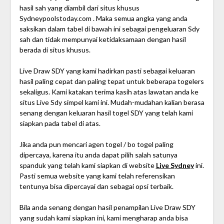
hasil sah yang diambil dari situs khusus
Sydneypoolstoday.com . Maka semua angka yang anda
saksikan dalam tabel di bawah ini sebagai pengeluaran Sdy
sah dan tidak mempunyai ketidaksamaan dengan hasil
berada di situs khusus.
Live Draw SDY yang kami hadirkan pasti sebagai keluaran
hasil paling cepat dan paling tepat untuk beberapa togelers
sekaligus. Kami katakan terima kasih atas lawatan anda ke
situs Live Sdy simpel kami ini. Mudah-mudahan kalian berasa
senang dengan keluaran hasil togel SDY yang telah kami
siapkan pada tabel di atas.
Jika anda pun mencari agen togel / bo togel paling
dipercaya, karena itu anda dapat pilih salah satunya
spanduk yang telah kami siapkan di website
Live Sydney
ini.
Pasti semua website yang kami telah referensikan
tentunya bisa dipercayai dan sebagai opsi terbaik.
Bila anda senang dengan hasil penampilan Live Draw SDY
yang sudah kami siapkan ini, kami mengharap anda bisa