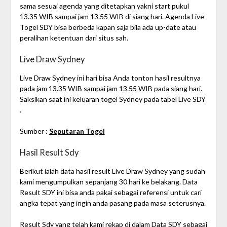
sama sesuai agenda yang ditetapkan yakni start pukul
13.35 WIB sampai jam 13.55 WIB di siang hari. Agenda Live
Togel SDY bisa berbeda kapan saja bila ada up-date atau
peralihan ketentuan dari situs sah.
Live Draw Sydney
Live Draw Sydney ini hari bisa Anda tonton hasil resultnya
pada jam 13.35 WIB sampai jam 13.55 WIB pada siang hari.
Saksikan saat ini keluaran togel Sydney pada tabel Live SDY
.
Sumber :
Seputaran Togel
Hasil Result Sdy
Berikut ialah data hasil result Live Draw Sydney yang sudah
kami mengumpulkan sepanjang 30 hari ke belakang. Data
Result SDY ini bisa anda pakai sebagai referensi untuk cari
angka tepat yang ingin anda pasang pada masa seterusnya.
Result Sdy yang telah kami rekap di dalam Data SDY sebagai