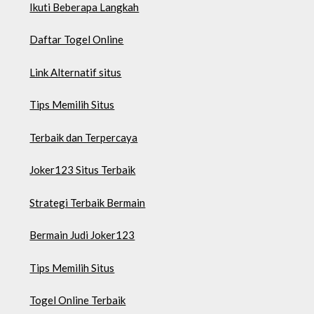
Ikuti Beberapa Langkah
Daftar Togel Online
Link Alternatif situs
Tips Memilih Situs
Terbaik dan Terpercaya
Joker123 Situs Terbaik
Strategi Terbaik Bermain
Bermain Judi Joker123
Tips Memilih Situs
Togel Online Terbaik