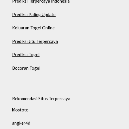
Prediksi Terpercaya Indonesia
Prediksi Paling Update
Keluaran Togel Online
Prediksi Jitu Terpercaya
Prediksi Togel
Bocoran Togel
Rekomendasi Situs Terpercaya
kiostoto
angker4d