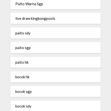
Paito Warna Sgp
live draw kingkongpools
paito sdy
paito sgp
paito hk
kocok hk
kocok sgp
kocok sdy