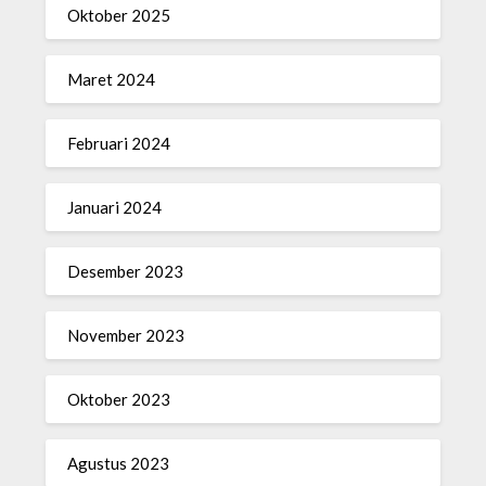
Oktober 2025
Maret 2024
Februari 2024
Januari 2024
Desember 2023
November 2023
Oktober 2023
Agustus 2023