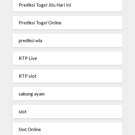
Prediksi Togel Jitu Hari Ini
Prediksi Togel Online
prediksi wla
RTP Live
RTP slot
sabung ayam
slot
Slot Online