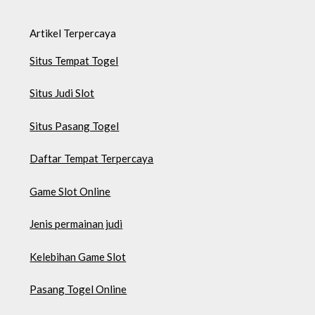
Artikel Terpercaya
Situs Tempat Togel
Situs Judi Slot
Situs Pasang Togel
Daftar Tempat Terpercaya
Game Slot Online
Jenis permainan judi
Kelebihan Game Slot
Pasang Togel Online