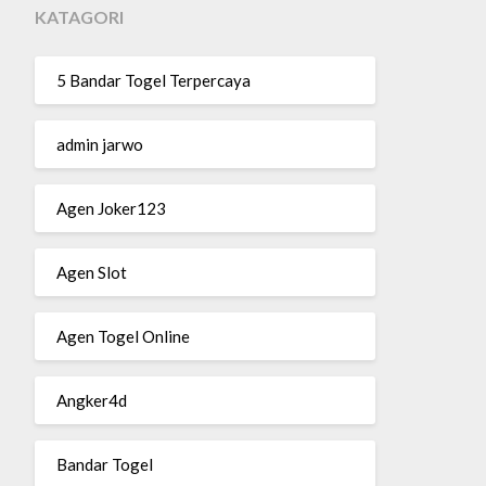
KATAGORI
5 Bandar Togel Terpercaya
admin jarwo
Agen Joker123
Agen Slot
Agen Togel Online
Angker4d
Bandar Togel