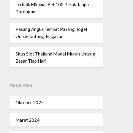
Terbaik Minimal Bet 100 Perak Tanpa
Potongan
Pasang Angka Tempat Pasang Togel
Online Untung Tergacor
Situs Slot Thailand Modal Murah Untung
Besar Tiap Hari
ARCHIVES
Oktober 2025
Maret 2024