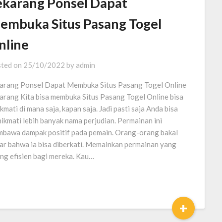
ekarang Ponsel Dapat
embuka Situs Pasang Togel
nline
ted on
25/10/2022
by
admin
arang Ponsel Dapat Membuka Situs Pasang Togel Online
arang Kita bisa membuka Situs Pasang Togel Online bisa
ikmati di mana saja, kapan saja. Jadi pasti saja Anda bisa
ikmati lebih banyak nama perjudian. Permainan ini
bawa dampak positif pada pemain. Orang-orang bakal
ar bahwa ia bisa diberkati. Memainkan permainan yang
ing efisien bagi mereka. Kau…
+