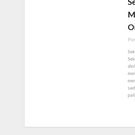
S
M
O
Pos
Sek
Sek
din
men
mem
sad
pal