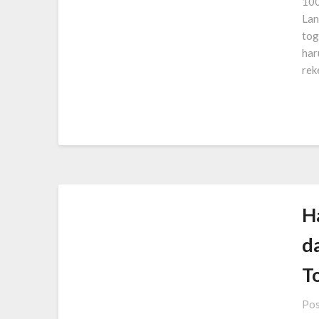
100
Lan
tog
har
rek
H
d
T
Pos