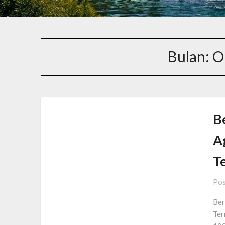
Bulan:
O
B
A
T
Pos
Ber
Ter