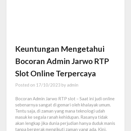
Keuntungan Mengetahui
Bocoran Admin Jarwo RTP
Slot Online Terpercaya
Posted on
17/10/2023
by
admin
Bocoran Admin Jarwo RTP slot – Saat ini judi online
sebenarnya sangat di gemari oleh khalayak umum.
Tentu saja, di zaman yang mana teknologi udah
masuk ke segala ranah kehidupan. Rasanya tidak
akan lengkap jika dunia perjudian hanya duduk manis
tanpa bergerak mengikuti zaman yang ada. Kini,