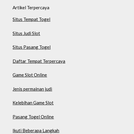
Artikel Terpercaya
Situs Tempat Togel
Situs Judi Slot
Situs Pasang Togel
Daftar Tempat Terpercaya
Game Slot Online
Jenis permainan judi
Kelebihan Game Slot
Pasang Togel Online
Ikuti Beberapa Langkah