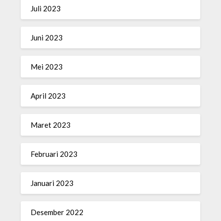
Juli 2023
Juni 2023
Mei 2023
April 2023
Maret 2023
Februari 2023
Januari 2023
Desember 2022