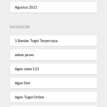
Agustus 2021
KATAGORI
5 Bandar Togel Terpercaya
admin jarwo
Agen Joker123
Agen Slot
Agen Togel Online