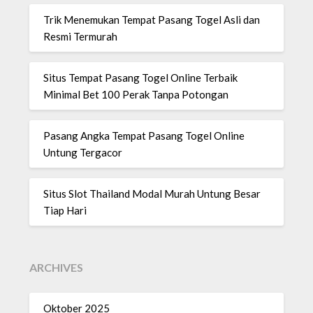
Trik Menemukan Tempat Pasang Togel Asli dan
Resmi Termurah
Situs Tempat Pasang Togel Online Terbaik
Minimal Bet 100 Perak Tanpa Potongan
Pasang Angka Tempat Pasang Togel Online
Untung Tergacor
Situs Slot Thailand Modal Murah Untung Besar
Tiap Hari
ARCHIVES
Oktober 2025