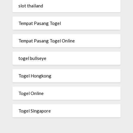
slot thailand
Tempat Pasang Togel
Tempat Pasang Togel Online
togel bullseye
Togel Hongkong
Togel Online
Togel Singapore