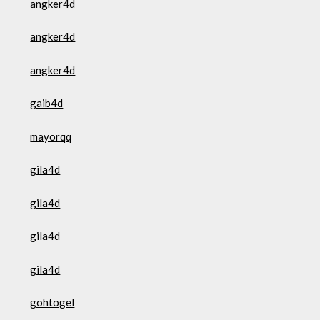
angker4d
angker4d
angker4d
gaib4d
mayorqq
gila4d
gila4d
gila4d
gila4d
gohtogel