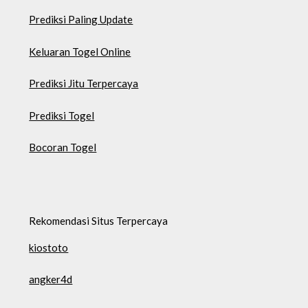
Prediksi Paling Update
Keluaran Togel Online
Prediksi Jitu Terpercaya
Prediksi Togel
Bocoran Togel
Rekomendasi Situs Terpercaya
kiostoto
angker4d