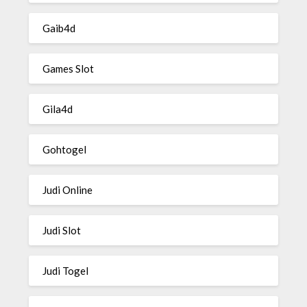
Gaib4d
Games Slot
Gila4d
Gohtogel
Judi Online
Judi Slot
Judi Togel