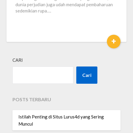
dunia perjudian juga udah mendapat pembaharuan
sedemikian rupa….
+
CARI
Cari
POSTS TERBARU
Istilah Penting di Situs Lurus4d yang Sering
Muncul