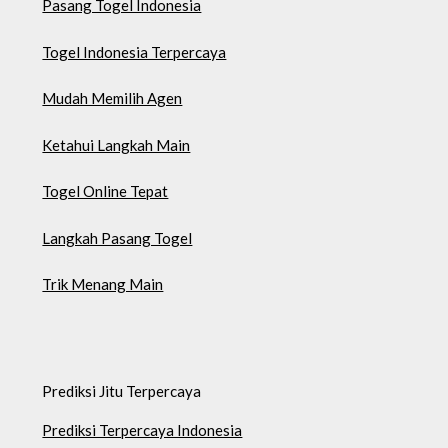
Pasang Togel Indonesia
Togel Indonesia Terpercaya
Mudah Memilih Agen
Ketahui Langkah Main
Togel Online Tepat
Langkah Pasang Togel
Trik Menang Main
Prediksi Jitu Terpercaya
Prediksi Terpercaya Indonesia