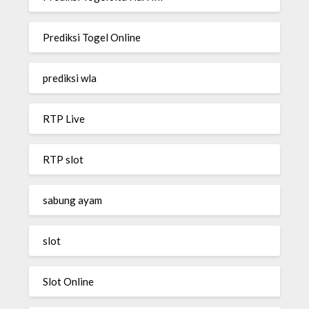
Prediksi Togel Online
prediksi wla
RTP Live
RTP slot
sabung ayam
slot
Slot Online