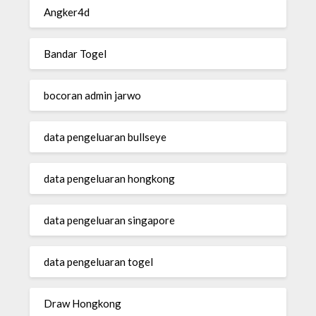
Angker4d
Bandar Togel
bocoran admin jarwo
data pengeluaran bullseye
data pengeluaran hongkong
data pengeluaran singapore
data pengeluaran togel
Draw Hongkong