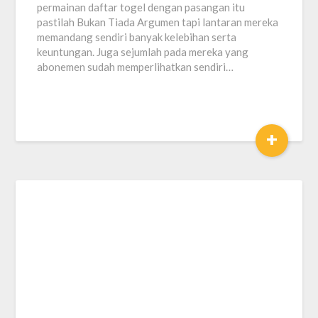
permainan daftar togel dengan pasangan itu
pastilah Bukan Tiada Argumen tapi lantaran mereka
memandang sendiri banyak kelebihan serta
keuntungan. Juga sejumlah pada mereka yang
abonemen sudah memperlihatkan sendiri…
+