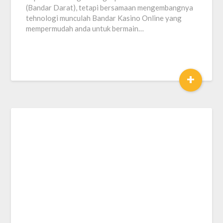
(Bandar Darat), tetapi bersamaan mengembangnya
tehnologi munculah Bandar Kasino Online yang
mempermudah anda untuk bermain…
+