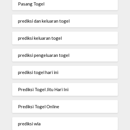
Pasang Togel
prediksi dan keluaran togel
prediksi keluaran togel
prediksi pengeluaran togel
prediksi togel hari ini
Prediksi Togel Jitu Hari Ini
Prediksi Togel Online
prediksi wla