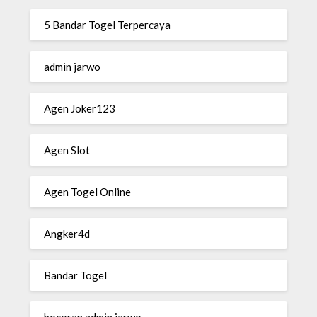
5 Bandar Togel Terpercaya
admin jarwo
Agen Joker123
Agen Slot
Agen Togel Online
Angker4d
Bandar Togel
bocoran admin jarwo