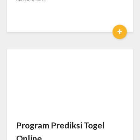
+
Program Prediksi Togel
Online