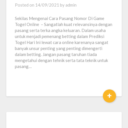
Posted on
14/09/2021
by
admin
Sekilas Mengenai Cara Pasang Nomor Di Game
Togel Online – Sangatlah kuat relevansinya dengan
pasang serta terka angka keluaran. Dalam usaha
untuk menjadi pemenang betting dalam Prediksi
Togel Hari Ini lewat cara online karenanya sangat
banyak unsur penting yang penting dimengerti
dalam betting. Jangan pasang taruhan tiada
mengetahui dengan tehnik serta tata teknik untuk
pasang…
+