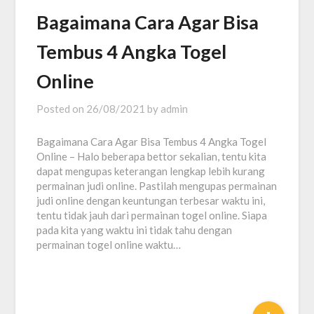
Bagaimana Cara Agar Bisa
Tembus 4 Angka Togel
Online
Posted on
26/08/2021
by
admin
Bagaimana Cara Agar Bisa Tembus 4 Angka Togel
Online – Halo beberapa bettor sekalian, tentu kita
dapat mengupas keterangan lengkap lebih kurang
permainan judi online. Pastilah mengupas permainan
judi online dengan keuntungan terbesar waktu ini,
tentu tidak jauh dari permainan togel online. Siapa
pada kita yang waktu ini tidak tahu dengan
permainan togel online waktu…