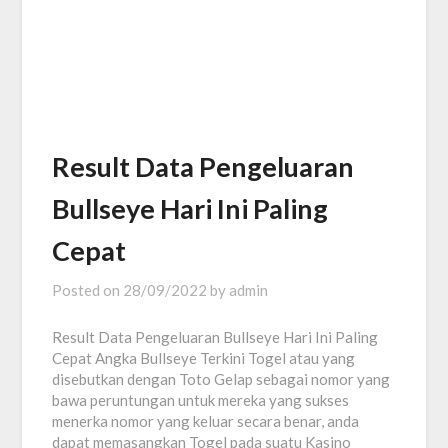
Result Data Pengeluaran
Bullseye Hari Ini Paling
Cepat
Posted on
28/09/2022
by
admin
Result Data Pengeluaran Bullseye Hari Ini Paling
Cepat Angka Bullseye Terkini Togel atau yang
disebutkan dengan Toto Gelap sebagai nomor yang
bawa peruntungan untuk mereka yang sukses
menerka nomor yang keluar secara benar, anda
dapat memasangkan Togel pada suatu Kasino