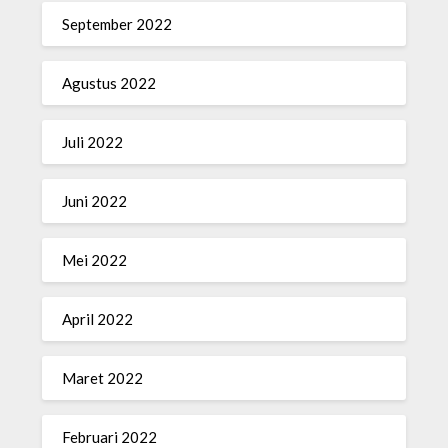
September 2022
Agustus 2022
Juli 2022
Juni 2022
Mei 2022
April 2022
Maret 2022
Februari 2022