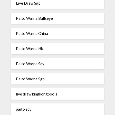
Live Draw Sgp
Paito Warna Bullseye
Paito Warna China
Paito Warna Hk
Paito Warna Sdy
Paito Warna Sgp
live draw kingkongpools
paito sdy