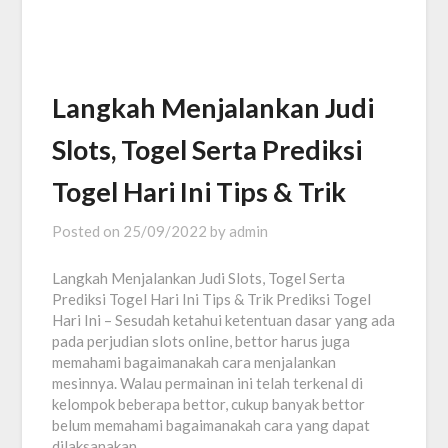
Langkah Menjalankan Judi
Slots, Togel Serta Prediksi
Togel Hari Ini Tips & Trik
Posted on
25/09/2022
by
admin
Langkah Menjalankan Judi Slots, Togel Serta
Prediksi Togel Hari Ini Tips & Trik Prediksi Togel
Hari Ini – Sesudah ketahui ketentuan dasar yang ada
pada perjudian slots online, bettor harus juga
memahami bagaimanakah cara menjalankan
mesinnya. Walau permainan ini telah terkenal di
kelompok beberapa bettor, cukup banyak bettor
belum memahami bagaimanakah cara yang dapat
dilaksanakan…