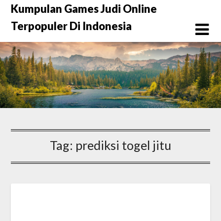
Skip
Kumpulan Games Judi Online
to
Terpopuler Di Indonesia
content
Tag:
prediksi togel jitu