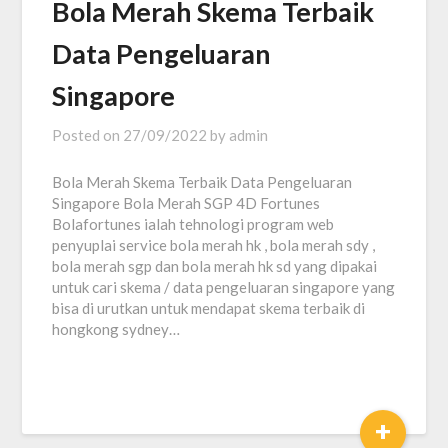
Bola Merah Skema Terbaik
Data Pengeluaran
Singapore
Posted on
27/09/2022
by
admin
Bola Merah Skema Terbaik Data Pengeluaran
Singapore Bola Merah SGP 4D Fortunes
Bolafortunes ialah tehnologi program web
penyuplai service bola merah hk , bola merah sdy ,
bola merah sgp dan bola merah hk sd yang dipakai
untuk cari skema / data pengeluaran singapore yang
bisa di urutkan untuk mendapat skema terbaik di
hongkong sydney…
+