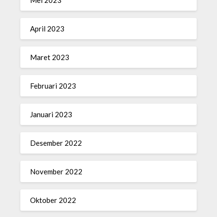
April 2023
Maret 2023
Februari 2023
Januari 2023
Desember 2022
November 2022
Oktober 2022