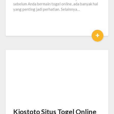
sebelum Anda bermain togel online, ada banyak hal
yang penting jadi perhatian. Selainnya…
+
Kiostoto Situs Togel Online