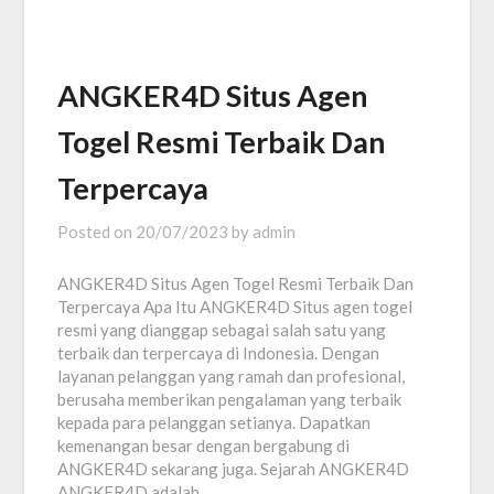
ANGKER4D Situs Agen
Togel Resmi Terbaik Dan
Terpercaya
Posted on
20/07/2023
by
admin
ANGKER4D Situs Agen Togel Resmi Terbaik Dan
Terpercaya Apa Itu ANGKER4D Situs agen togel
resmi yang dianggap sebagai salah satu yang
terbaik dan terpercaya di Indonesia. Dengan
layanan pelanggan yang ramah dan profesional,
berusaha memberikan pengalaman yang terbaik
kepada para pelanggan setianya. Dapatkan
kemenangan besar dengan bergabung di
ANGKER4D sekarang juga. Sejarah ANGKER4D
ANGKER4D adalah…