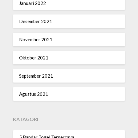
Januari 2022
Desember 2021
November 2021
Oktober 2021
September 2021
Agustus 2021
KATAGORI
5 Bandar Togel Terpercaya