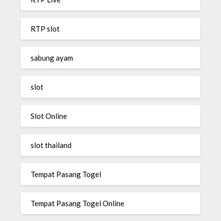
RTP slot
sabung ayam
slot
Slot Online
slot thailand
Tempat Pasang Togel
Tempat Pasang Togel Online