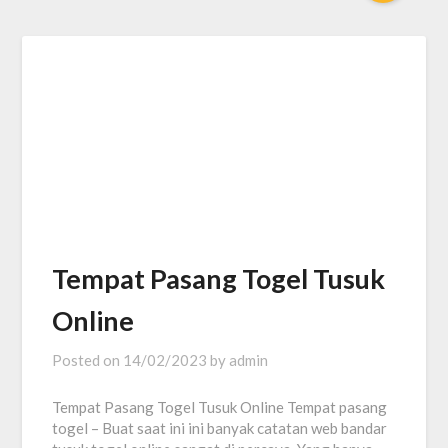
Tempat Pasang Togel Tusuk
Online
Posted on
14/02/2023
by
admin
Tempat Pasang Togel Tusuk Online Tempat pasang
togel – Buat saat ini ini banyak catatan web bandar