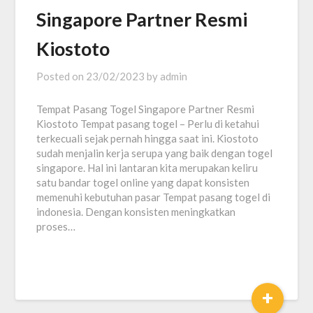
Singapore Partner Resmi
Kiostoto
Posted on
23/02/2023
by
admin
Tempat Pasang Togel Singapore Partner Resmi
Kiostoto Tempat pasang togel – Perlu di ketahui
terkecuali sejak pernah hingga saat ini. Kiostoto
sudah menjalin kerja serupa yang baik dengan togel
singapore. Hal ini lantaran kita merupakan keliru
satu bandar togel online yang dapat konsisten
memenuhi kebutuhan pasar Tempat pasang togel di
indonesia. Dengan konsisten meningkatkan
proses…
+