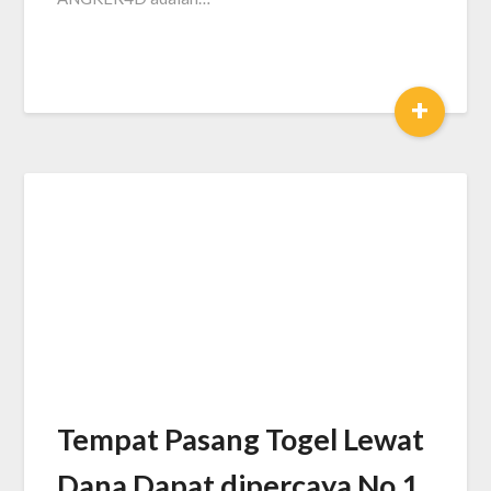
+
Tempat Pasang Togel Lewat
Dana Dapat dipercaya No 1