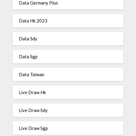
Data Germany Plus
Data Hk 2023
Data Sdy
Data Sgp
Data Taiwan
Live Draw Hk
Live Draw Sdy
Live Draw Sgp