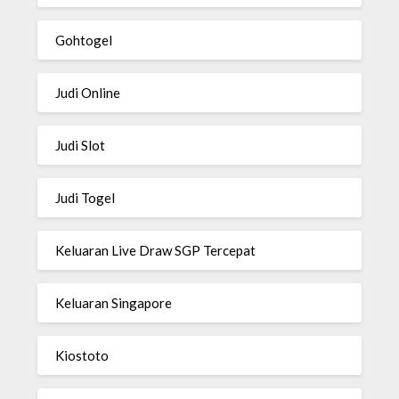
Gohtogel
Judi Online
Judi Slot
Judi Togel
Keluaran Live Draw SGP Tercepat
Keluaran Singapore
Kiostoto