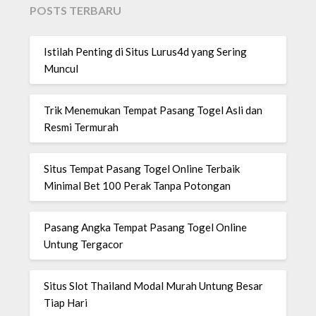
POSTS TERBARU
Istilah Penting di Situs Lurus4d yang Sering
Muncul
Trik Menemukan Tempat Pasang Togel Asli dan
Resmi Termurah
Situs Tempat Pasang Togel Online Terbaik
Minimal Bet 100 Perak Tanpa Potongan
Pasang Angka Tempat Pasang Togel Online
Untung Tergacor
Situs Slot Thailand Modal Murah Untung Besar
Tiap Hari