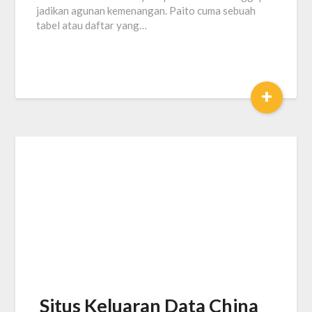
jadikan agunan kemenangan. Paito cuma sebuah
tabel atau daftar yang…
+
Situs Keluaran Data China