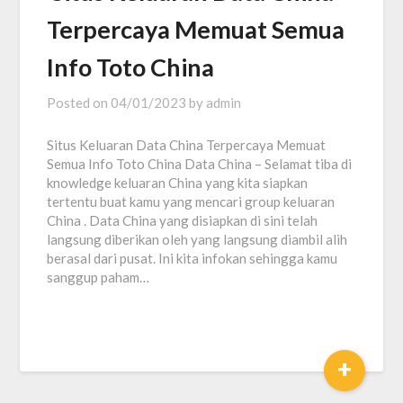
Terpercaya Memuat Semua
Info Toto China
Posted on
04/01/2023
by
admin
Situs Keluaran Data China Terpercaya Memuat
Semua Info Toto China Data China – Selamat tiba di
knowledge keluaran China yang kita siapkan
tertentu buat kamu yang mencari group keluaran
China . Data China yang disiapkan di sini telah
langsung diberikan oleh yang langsung diambil alih
berasal dari pusat. Ini kita infokan sehingga kamu
sanggup paham…
+