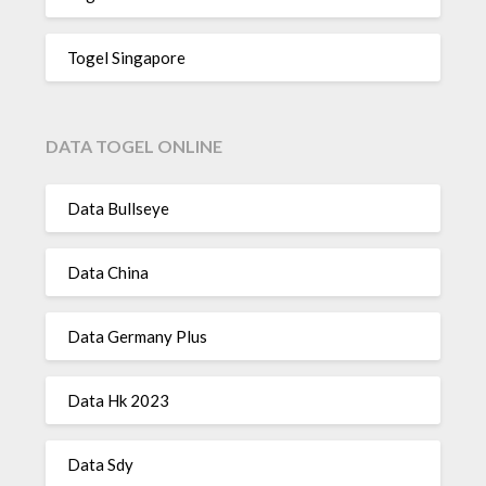
Togel Singapore
DATA TOGEL ONLINE
Data Bullseye
Data China
Data Germany Plus
Data Hk 2023
Data Sdy