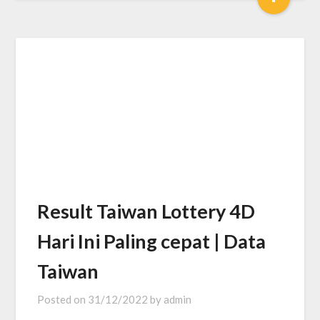
Result Taiwan Lottery 4D
Hari Ini Paling cepat | Data
Taiwan
Posted on
31/12/2022
by
admin