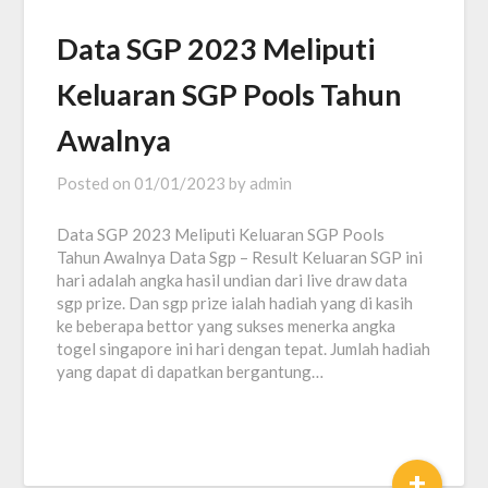
Data SGP 2023 Meliputi
Keluaran SGP Pools Tahun
Awalnya
Posted on
01/01/2023
by
admin
Data SGP 2023 Meliputi Keluaran SGP Pools
Tahun Awalnya Data Sgp – Result Keluaran SGP ini
hari adalah angka hasil undian dari live draw data
sgp prize. Dan sgp prize ialah hadiah yang di kasih
ke beberapa bettor yang sukses menerka angka
togel singapore ini hari dengan tepat. Jumlah hadiah
yang dapat di dapatkan bergantung…
+