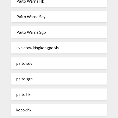
Paito Warna Hk
Paito Warna Sdy
Paito Warna Sgp
live draw kingkongpools
paito sdy
paito sgp
paito hk
kocok hk