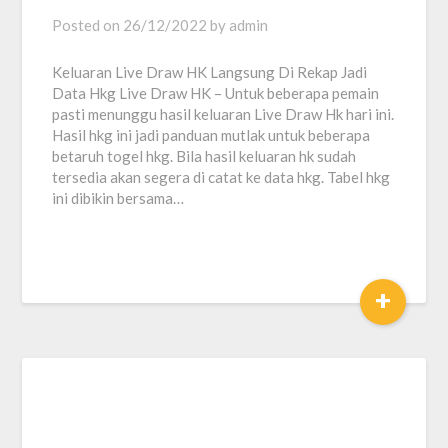
Posted on
26/12/2022
by
admin
Keluaran Live Draw HK Langsung Di Rekap Jadi
Data Hkg Live Draw HK – Untuk beberapa pemain
pasti menunggu hasil keluaran Live Draw Hk hari ini.
Hasil hkg ini jadi panduan mutlak untuk beberapa
betaruh togel hkg. Bila hasil keluaran hk sudah
tersedia akan segera di catat ke data hkg. Tabel hkg
ini dibikin bersama…
+