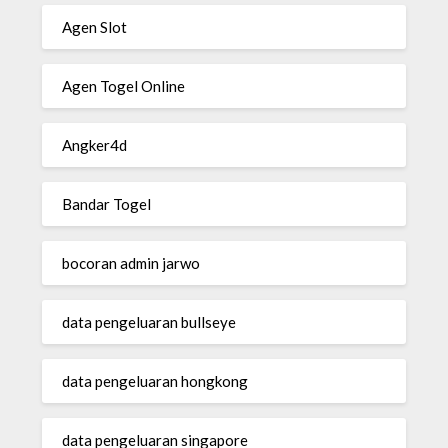
Agen Slot
Agen Togel Online
Angker4d
Bandar Togel
bocoran admin jarwo
data pengeluaran bullseye
data pengeluaran hongkong
data pengeluaran singapore