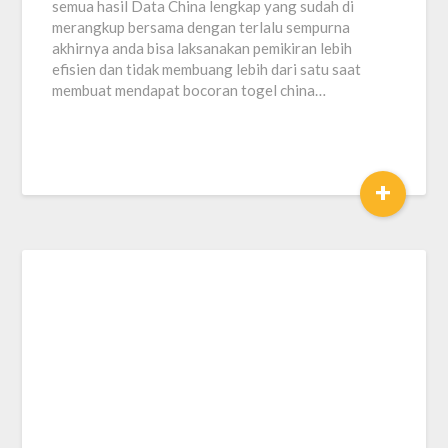
semua hasil Data China lengkap yang sudah di
merangkup bersama dengan terlalu sempurna
akhirnya anda bisa laksanakan pemikiran lebih
efisien dan tidak membuang lebih dari satu saat
membuat mendapat bocoran togel china…
+