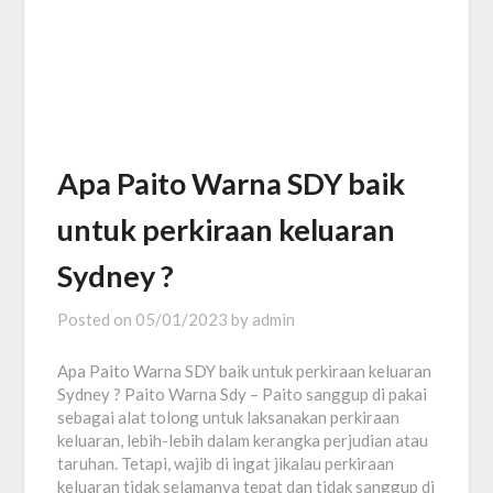
Apa Paito Warna SDY baik
untuk perkiraan keluaran
Sydney ?
Posted on
05/01/2023
by
admin
Apa Paito Warna SDY baik untuk perkiraan keluaran
Sydney ? Paito Warna Sdy – Paito sanggup di pakai
sebagai alat tolong untuk laksanakan perkiraan
keluaran, lebih-lebih dalam kerangka perjudian atau
taruhan. Tetapi, wajib di ingat jikalau perkiraan
keluaran tidak selamanya tepat dan tidak sanggup di