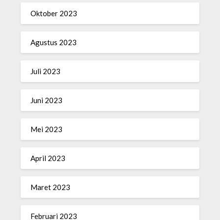
Oktober 2023
Agustus 2023
Juli 2023
Juni 2023
Mei 2023
April 2023
Maret 2023
Februari 2023