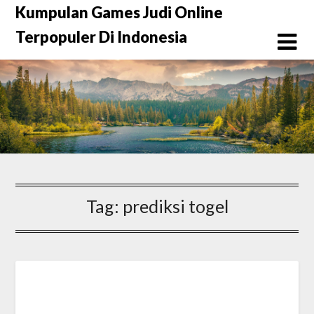
Skip
Kumpulan Games Judi Online
to
Terpopuler Di Indonesia
content
Tag:
prediksi togel