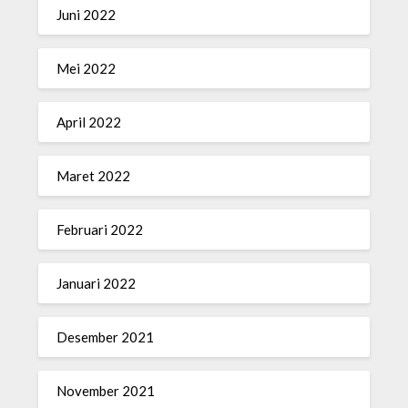
Juni 2022
Mei 2022
April 2022
Maret 2022
Februari 2022
Januari 2022
Desember 2021
November 2021