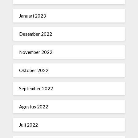
Januari 2023
Desember 2022
November 2022
Oktober 2022
September 2022
Agustus 2022
Juli 2022