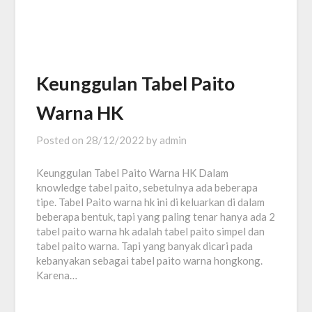
Keunggulan Tabel Paito
Warna HK
Posted on
28/12/2022
by
admin
Keunggulan Tabel Paito Warna HK Dalam
knowledge tabel paito, sebetulnya ada beberapa
tipe. Tabel Paito warna hk ini di keluarkan di dalam
beberapa bentuk, tapi yang paling tenar hanya ada 2
tabel paito warna hk adalah tabel paito simpel dan
tabel paito warna. Tapi yang banyak dicari pada
kebanyakan sebagai tabel paito warna hongkong.
Karena…