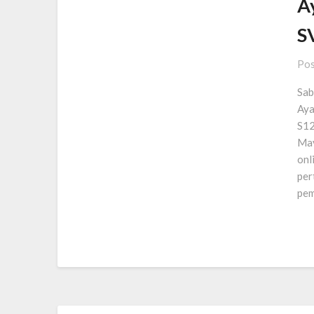
A
S
Pos
Sab
Aya
S12
May
onl
per
pem