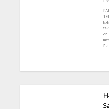
Pos
PA
TER
bah
fav
onl
men
Per
H
S