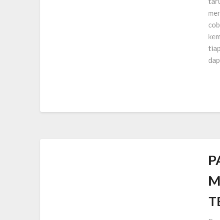
tar
men
cob
kem
tia
da
P
M
T