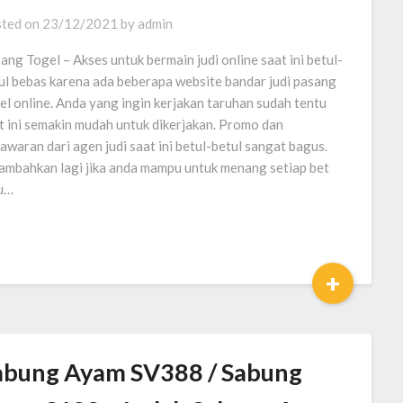
ted on
23/12/2021
by
admin
ang Togel – Akses untuk bermain judi online saat ini betul-
ul bebas karena ada beberapa website bandar judi pasang
el online. Anda yang ingin kerjakan taruhan sudah tentu
t ini semakin mudah untuk dikerjakan. Promo dan
awaran dari agen judi saat ini betul-betul sangat bagus.
ambahkan lagi jika anda mampu untuk menang setiap bet
u…
+
abung Ayam SV388 / Sabung