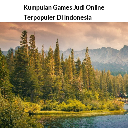
Skip
Kumpulan Games Judi Online
to
Terpopuler Di Indonesia
content