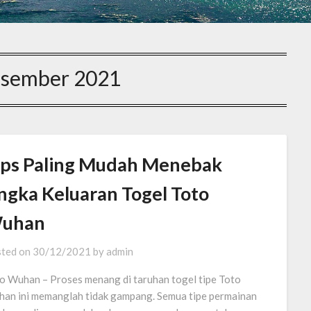
sember 2021
ips Paling Mudah Menebak
ngka Keluaran Togel Toto
uhan
ted on
30/12/2021
by
admin
o Wuhan – Proses menang di taruhan togel tipe Toto
an ini memanglah tidak gampang. Semua tipe permainan