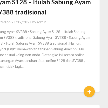
yam S128 – Itulah Sabung Ayam
V388 tradisional
ted on
21/12/2021
by
admin
ung Ayam SV388 / Sabung Ayam S128 – Itulah Sabung
m SV388 tradisional Sabung Ayam SV388 / Sabung Ayam
8 – Itulah Sabung Ayam SV388 tradisional . Namun,
orQQ®™ menawarkan taruhan Sabung Ayam SV388
ine sesuai keinginan Anda. Datang ke ini secara online
tarungan Ayam taruhan situs online S128 dan SV388 ,
ain tidak lagi…
+