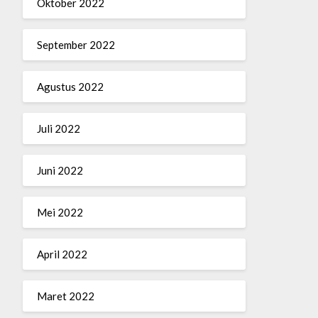
Oktober 2022
September 2022
Agustus 2022
Juli 2022
Juni 2022
Mei 2022
April 2022
Maret 2022