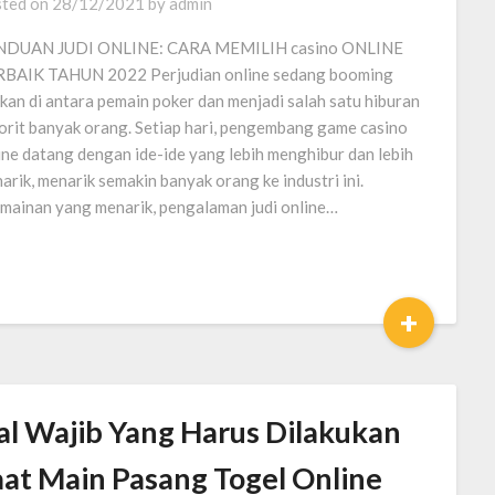
ted on
28/12/2021
by
admin
NDUAN JUDI ONLINE: CARA MEMILIH casino ONLINE
BAIK TAHUN 2022 Perjudian online sedang booming
kan di antara pemain poker dan menjadi salah satu hiburan
orit banyak orang. Setiap hari, pengembang game casino
ine datang dengan ide-ide yang lebih menghibur dan lebih
arik, menarik semakin banyak orang ke industri ini.
mainan yang menarik, pengalaman judi online…
+
al Wajib Yang Harus Dilakukan
aat Main Pasang Togel Online