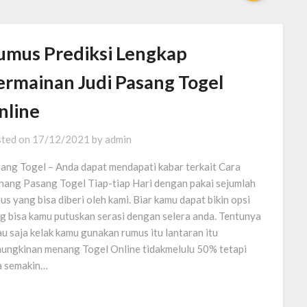
umus Prediksi Lengkap
ermainan Judi Pasang Togel
nline
ted on
17/12/2021
by
admin
ang Togel – Anda dapat mendapati kabar terkait Cara
ang Pasang Togel Tiap-tiap Hari dengan pakai sejumlah
us yang bisa diberi oleh kami. Biar kamu dapat bikin opsi
g bisa kamu putuskan serasi dengan selera anda. Tentunya
au saja kelak kamu gunakan rumus itu lantaran itu
ungkinan menang Togel Online tidakmelulu 50% tetapi
a semakin…