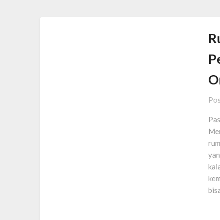
R
P
O
Pos
Pas
Men
rum
yan
kal
kem
bis