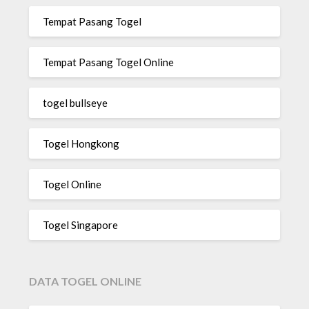
Tempat Pasang Togel
Tempat Pasang Togel Online
togel bullseye
Togel Hongkong
Togel Online
Togel Singapore
DATA TOGEL ONLINE