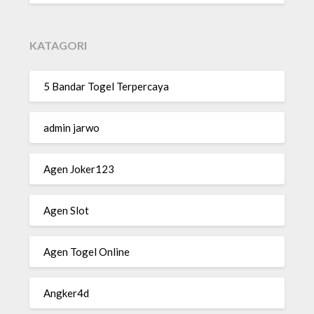
KATAGORI
5 Bandar Togel Terpercaya
admin jarwo
Agen Joker123
Agen Slot
Agen Togel Online
Angker4d