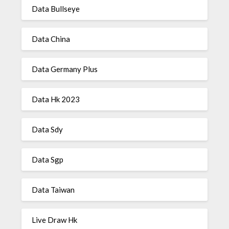
Data Bullseye
Data China
Data Germany Plus
Data Hk 2023
Data Sdy
Data Sgp
Data Taiwan
Live Draw Hk