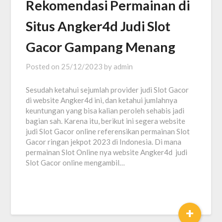
Rekomendasi Permainan di
Situs Angker4d Judi Slot
Gacor Gampang Menang
Posted on
25/12/2023
by
admin
Sesudah ketahui sejumlah provider judi Slot Gacor
di website Angker4d ini, dan ketahui jumlahnya
keuntungan yang bisa kalian peroleh sehabis jadi
bagian sah. Karena itu, berikut ini segera website
judi Slot Gacor online referensikan permainan Slot
Gacor ringan jekpot 2023 di Indonesia. Di mana
permainan Slot Online nya website Angker4d judi
Slot Gacor online mengambil…
+