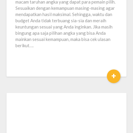
macam taruhan angka yang dapat para pemain pilih.
Sesuaikan dengan kemampuan masing-masing agar
mendapatkan hasil maksimal. Sehingga, waktu dan
budget Anda tidak terbuang sia-sia dan meraih
keuntungan sesuai yang Anda inginkan. Jika masih
bingung apa saja pilihan angka yang bisa Anda
mainkan sesuai kemampuan, maka bisa cek ulasan
berikut….
+