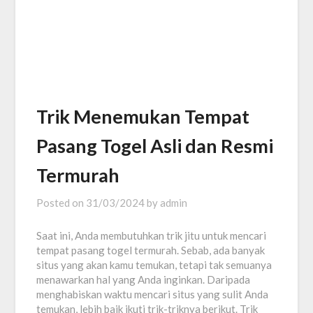
Trik Menemukan Tempat
Pasang Togel Asli dan Resmi
Termurah
Posted on
31/03/2024
by
admin
Saat ini, Anda membutuhkan trik jitu untuk mencari
tempat pasang togel termurah. Sebab, ada banyak
situs yang akan kamu temukan, tetapi tak semuanya
menawarkan hal yang Anda inginkan. Daripada
menghabiskan waktu mencari situs yang sulit Anda
temukan, lebih baik ikuti trik-triknya berikut. Trik