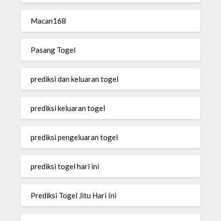
Macan168
Pasang Togel
prediksi dan keluaran togel
prediksi keluaran togel
prediksi pengeluaran togel
prediksi togel hari ini
Prediksi Togel Jitu Hari Ini