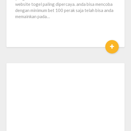
website togel paling dipercaya. anda bisa mencoba
dengan minimum bet 100 perak saja telah bisa anda
memainkan pada…
+