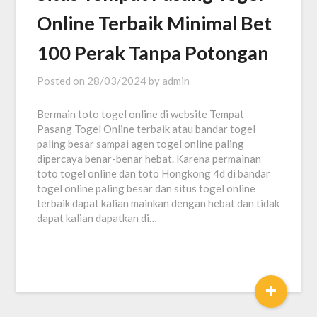
Online Terbaik Minimal Bet
100 Perak Tanpa Potongan
Posted on
28/03/2024
by
admin
Bermain toto togel online di website Tempat
Pasang Togel Online terbaik atau bandar togel
paling besar sampai agen togel online paling
dipercaya benar-benar hebat. Karena permainan
toto togel online dan toto Hongkong 4d di bandar
togel online paling besar dan situs togel online
terbaik dapat kalian mainkan dengan hebat dan tidak
dapat kalian dapatkan di…
+