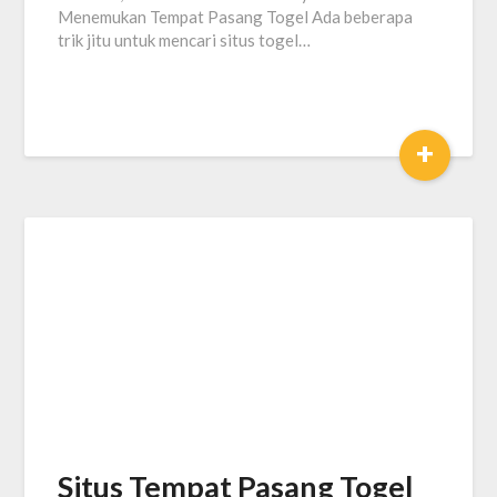
Menemukan Tempat Pasang Togel Ada beberapa
trik jitu untuk mencari situs togel…
+
Situs Tempat Pasang Togel