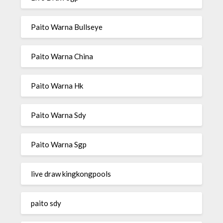
Paito Warna Bullseye
Paito Warna China
Paito Warna Hk
Paito Warna Sdy
Paito Warna Sgp
live draw kingkongpools
paito sdy