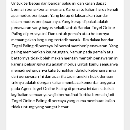
Untuk terbebas dari bandar palsu ini dan kalian dapat
bermain benar-benar nyaman. Karena itu kalian harus kenali
apa modus penipuan. Yang kerap di laksanakan bandar
dalam modus penipuan nya. Yang kerap di pakai adalah
penawaran yang bagus sekali. Untuk Bandar Togel Online
Paling di percaya ini. Dan untuk pemain atau bettornya
memang akan langsung tertarik masuk. Jika dalam bandar
Togel Paling di percaya ini berani memberi penawaran. Yang
paling memberikan keuntungan. Namun pada pemain atu
bettornya tidak boleh makan mentah mentah penawaran ini
karena peluangnya itu adalah modus untuk kamu semuanya
menjadi seharusnya kalia tunjukkan dahulu kebenanrannya
dari penawaran ini dan apa riil atau mungkin tidak dengan
triknya adalah dengan kallian membaca komentar anggota
pada Agen Togel Online Paling di percaya ini dan satu kali
lagi kalian semuanya wajib berhati hati ketika bermain judi
Togel Online Paling di percaya yang cuma membuat kalian
tidak untung yang sangat besar.