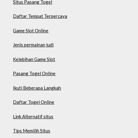
Situs Pasang Togel
Daftar Tempat Terpercaya
Game Slot Online
Jenis permainan judi
Kelebihan Game Slot
Pasang Togel Online
Ikuti Beberapa Langkah
Daftar Togel Online
Link Alternatif situs
Tips Memilih Situs