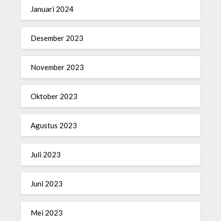
Januari 2024
Desember 2023
November 2023
Oktober 2023
Agustus 2023
Juli 2023
Juni 2023
Mei 2023