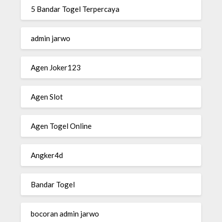
5 Bandar Togel Terpercaya
admin jarwo
Agen Joker123
Agen Slot
Agen Togel Online
Angker4d
Bandar Togel
bocoran admin jarwo