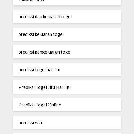
prediksi dan keluaran togel
prediksi keluaran togel
prediksi pengeluaran togel
prediksi togel hari ini
Prediksi Togel Jitu Hari Ini
Prediksi Togel Online
prediksi wla