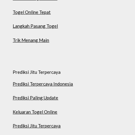
Togel Online Tepat
Langkah Pasang Togel
Trik Menang Main
Prediksi Jitu Terpercaya
Prediksi Terpercaya Indonesia
Prediksi Paling Update
Keluaran Togel Online
Prediksi Jitu Terpercaya