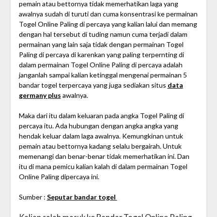
pemain atau bettornya tidak memerhatikan laga yang
awalnya sudah di turuti dan cuma konsentrasi ke permainan
Togel Online Paling di percaya yang kalian lalui dan memang
dengan hal tersebut di tuding namun cuma terjadi dalam
permainan yang lain saja tidak dengan permainan Togel
Paling di percaya di karenkan yang paling terpernting di
dalam permainan Togel Online Paling di percaya adalah
janganlah sampai kalian ketinggal mengenai permainan 5
bandar togel terpercaya yang juga sediakan situs
data
germany plus
awalnya.
Maka dari itu dalam keluaran pada angka Togel Paling di
percaya itu. Ada hubungan dengan angka angka yang
hendak keluar dalam laga awalnya. Kemungkinan untuk
pemain atau bettornya kadang selalu bergairah. Untuk
memenangi dan benar-benar tidak memerhatikan ini. Dan
itu di mana pemicu kalian kalah di dalam permainan Togel
Online Paling dipercaya ini.
Sumber :
Seputar bandar togel