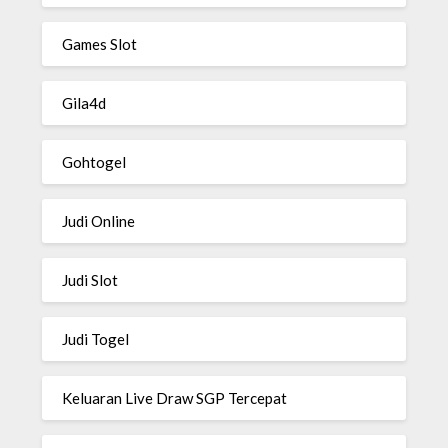
Games Slot
Gila4d
Gohtogel
Judi Online
Judi Slot
Judi Togel
Keluaran Live Draw SGP Tercepat