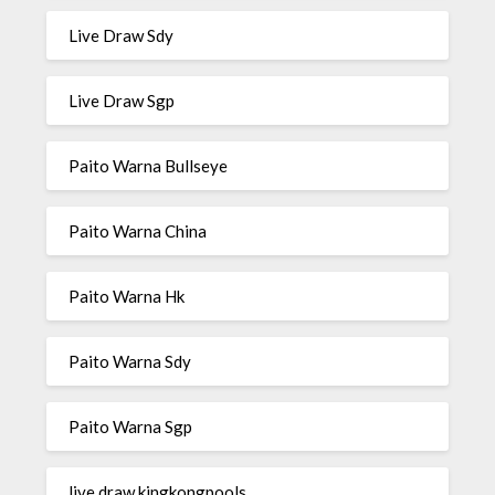
Live Draw Sdy
Live Draw Sgp
Paito Warna Bullseye
Paito Warna China
Paito Warna Hk
Paito Warna Sdy
Paito Warna Sgp
live draw kingkongpools