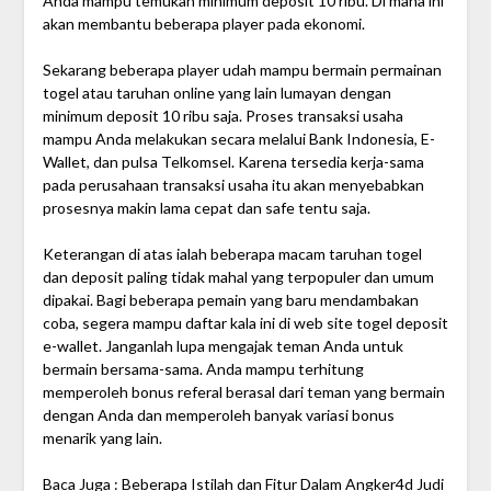
Anda mampu temukan minimum deposit 10 ribu. Di mana ini
akan membantu beberapa player pada ekonomi.
Sekarang beberapa player udah mampu bermain permainan
togel atau taruhan online yang lain lumayan dengan
minimum deposit 10 ribu saja. Proses transaksi usaha
mampu Anda melakukan secara melalui Bank Indonesia, E-
Wallet, dan pulsa Telkomsel. Karena tersedia kerja-sama
pada perusahaan transaksi usaha itu akan menyebabkan
prosesnya makin lama cepat dan safe tentu saja.
Keterangan di atas ialah beberapa macam taruhan togel
dan deposit paling tidak mahal yang terpopuler dan umum
dipakai. Bagi beberapa pemain yang baru mendambakan
coba, segera mampu daftar kala ini di web site togel deposit
e-wallet. Janganlah lupa mengajak teman Anda untuk
bermain bersama-sama. Anda mampu terhitung
memperoleh bonus referal berasal dari teman yang bermain
dengan Anda dan memperoleh banyak variasi bonus
menarik yang lain.
Baca Juga :
Beberapa Istilah dan Fitur Dalam Angker4d Judi