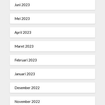
Juni 2023
Mei 2023
April 2023
Maret 2023
Februari 2023
Januari 2023
Desember 2022
November 2022