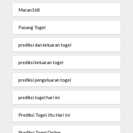
Macan168
Pasang Togel
prediksi dan keluaran togel
prediksi keluaran togel
prediksi pengeluaran togel
prediksi togel hari ini
Prediksi Togel Jitu Hari Ini
Prediksi Togel Online