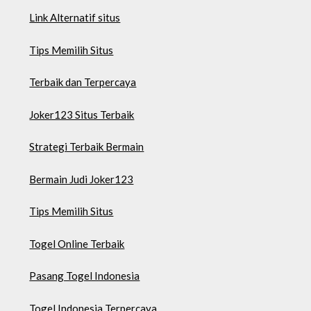
Link Alternatif situs
Tips Memilih Situs
Terbaik dan Terpercaya
Joker123 Situs Terbaik
Strategi Terbaik Bermain
Bermain Judi Joker123
Tips Memilih Situs
Togel Online Terbaik
Pasang Togel Indonesia
Togel Indonesia Terpercaya