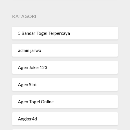
KATAGORI
5 Bandar Togel Terpercaya
admin jarwo
Agen Joker123
Agen Slot
Agen Togel Online
Angker4d