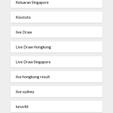
Keluaran Singapore
Kiostoto
live Draw
Live Draw Hongkong
Live Draw Singapore
live hongkong result
live sydney
lurus4d