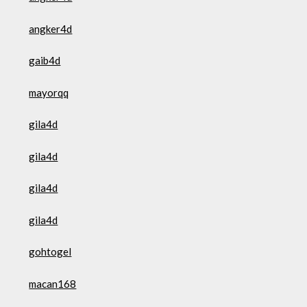
angker4d
gaib4d
mayorqq
gila4d
gila4d
gila4d
gila4d
gohtogel
macan168