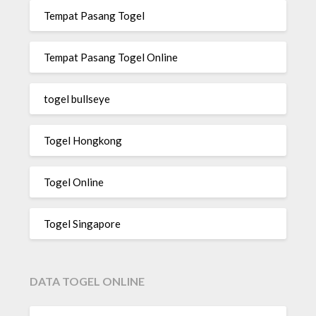
Tempat Pasang Togel
Tempat Pasang Togel Online
togel bullseye
Togel Hongkong
Togel Online
Togel Singapore
DATA TOGEL ONLINE