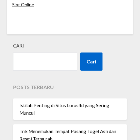
Slot Online
CARI
Cari
POSTS TERBARU
Istilah Penting di Situs Lurus4d yang Sering
Muncul
Trik Menemukan Tempat Pasang Togel Asli dan
Resmi Termurah