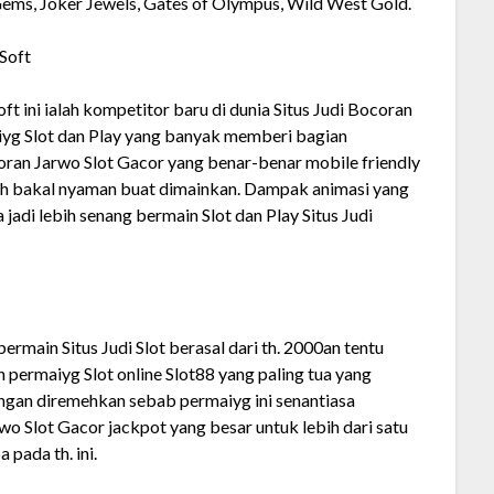
Gems, Joker Jewels, Gates of Olympus, Wild West Gold.
Soft
t ini ialah kompetitor baru di dunia Situs Judi Bocoran
iyg Slot dan Play yang banyak memberi bagian
ran Jarwo Slot Gacor yang benar-benar mobile friendly
ah bakal nyaman buat dimainkan. Dampak animasi yang
i lebih senang bermain Slot dan Play Situs Judi
rmain Situs Judi Slot berasal dari th. 2000an tentu
ah permaiyg Slot online Slot88 yang paling tua yang
angan diremehkan sebab permaiyg ini senantiasa
 Slot Gacor jackpot yang besar untuk lebih dari satu
pada th. ini.