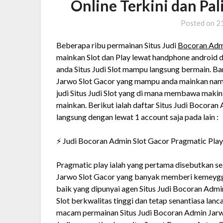
Online Terkini dan Pal
Posted on
2
Beberapa ribu permainan Situs Judi
Bocoran Adm
mainkan Slot dan Play lewat handphone android di
anda Situs Judi Slot mampu langsung bermain. Ba
Jarwo Slot Gacor yang mampu anda mainkan nam
judi Situs Judi Slot yang di mana membawa ma
mainkan. Berikut ialah daftar Situs Judi Bocor
langsung dengan lewat 1 account saja pada lain :
⚡ Judi Bocoran Admin Slot Gacor Pragmatic Pla
Pragmatic play ialah yang pertama disebutkan 
Jarwo Slot Gacor yang banyak memberi kemeyggan
baik yang dipunyai agen Situs Judi Bocoran Adm
Slot berkwalitas tinggi dan tetap senantiasa lanc
macam permainan Situs Judi Bocoran Admin Jarw