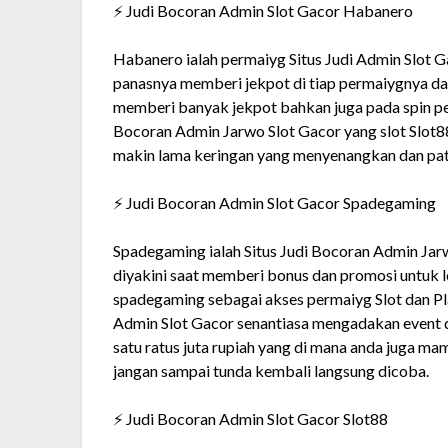
⚡ Judi Bocoran Admin Slot Gacor Habanero
Habanero ialah permaiyg Situs Judi Admin Slot Ga
panasnya memberi jekpot di tiap permaiygnya dan
memberi banyak jekpot bahkan juga pada spin pe
Bocoran Admin Jarwo Slot Gacor yang slot Slot8
makin lama keringan yang menyenangkan dan patu
⚡ Judi Bocoran Admin Slot Gacor Spadegaming
Spadegaming ialah Situs Judi Bocoran Admin Jarwo
diyakini saat memberi bonus dan promosi untuk l
spadegaming sebagai akses permaiyg Slot dan Pl
Admin Slot Gacor senantiasa mengadakan event d
satu ratus juta rupiah yang di mana anda juga mam
jangan sampai tunda kembali langsung dicoba.
⚡ Judi Bocoran Admin Slot Gacor Slot88