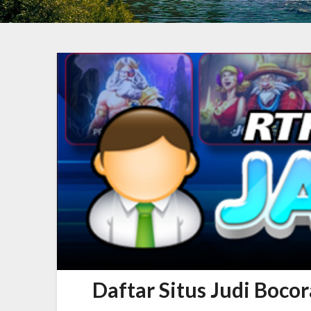
Daftar Situs Judi Boco