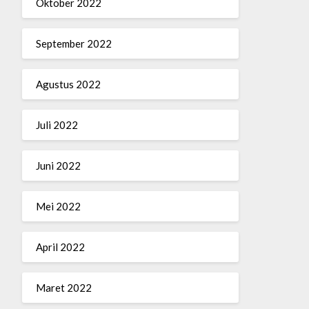
Oktober 2022
September 2022
Agustus 2022
Juli 2022
Juni 2022
Mei 2022
April 2022
Maret 2022