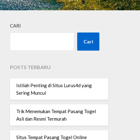
CARI
Cari
POSTS TERBARU
Istilah Penting di Situs Lurus4d yang
Sering Muncul
Trik Menemukan Tempat Pasang Togel
Asli dan Resmi Termurah
Situs Tempat Pasang Togel Online