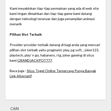
Kami meyakinkan tiap-tiap permainan yang ada di web site
kami ringan dimainkan dan tiap-tiap game kami datang
dengan teknologi teranyar dan juga penampilan animasi
menarik
Pilihan Slot Terbaik
Provider-provider terbaik datang di bagi anda yang mencari
pilihan slot terbaik yaitu pragmatic play, pg soft, , joker123,
playtech, play’ n go, habanero, rtg, joker gaming di situs
kami
GRANDJACKPOT777
.
Baca juga :
Situs Togel Online Terpercaya Punya Banyak
Link Alternatif
CARI