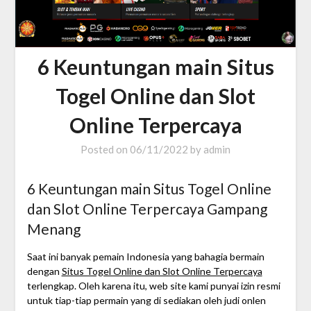
6 Keuntungan main Situs
Togel Online dan Slot
Online Terpercaya
Posted on
06/11/2022
by
admin
6 Keuntungan main Situs Togel Online
dan Slot Online Terpercaya Gampang
Menang
Saat ini banyak pemain Indonesia yang bahagia bermain
dengan
Situs Togel Online dan Slot Online Terpercaya
terlengkap. Oleh karena itu, web site kami punyai izin resmi
untuk tiap-tiap permain yang di sediakan oleh judi onlen