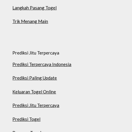
Langkah Pasang Togel
Trik Menang Main
Prediksi Jitu Terpercaya
Prediksi Terpercaya Indonesia
Prediksi Paling Update
Keluaran Togel Online
Prediksi Jitu Terpercaya
Prediksi Togel