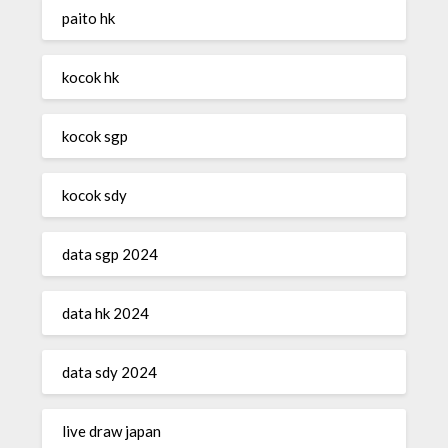
paito hk
kocok hk
kocok sgp
kocok sdy
data sgp 2024
data hk 2024
data sdy 2024
live draw japan