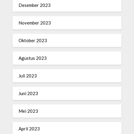
Desember 2023
November 2023
Oktober 2023
Agustus 2023
Juli 2023
Juni 2023
Mei 2023
April 2023