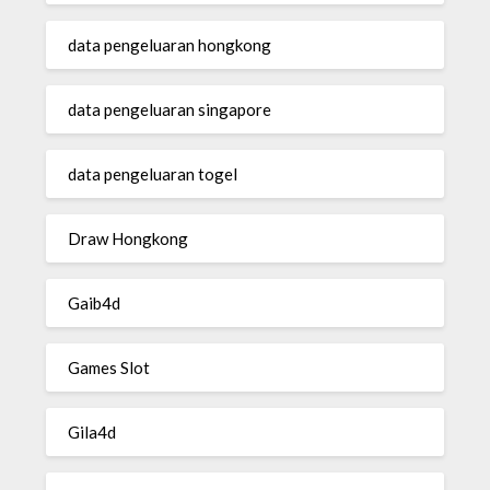
data pengeluaran hongkong
data pengeluaran singapore
data pengeluaran togel
Draw Hongkong
Gaib4d
Games Slot
Gila4d