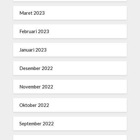
Maret 2023
Februari 2023
Januari 2023
Desember 2022
November 2022
Oktober 2022
September 2022