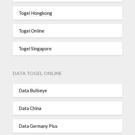
Togel Hongkong
Togel Online
Togel Singapore
DATA TOGEL ONLINE
Data Bullseye
Data China
Data Germany Plus