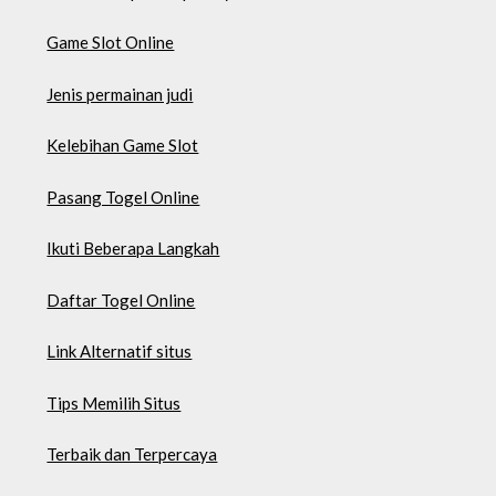
Game Slot Online
Jenis permainan judi
Kelebihan Game Slot
Pasang Togel Online
Ikuti Beberapa Langkah
Daftar Togel Online
Link Alternatif situs
Tips Memilih Situs
Terbaik dan Terpercaya