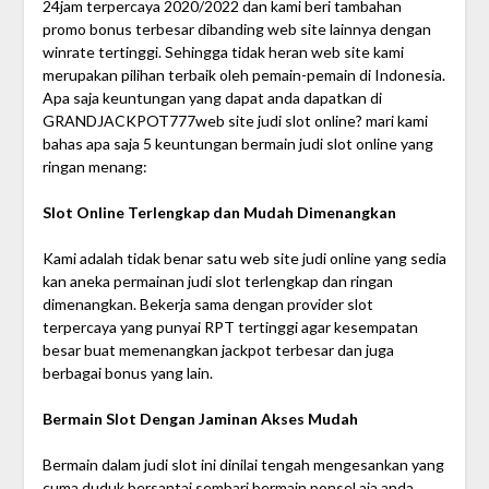
24jam terpercaya 2020/2022 dan kami beri tambahan
promo bonus terbesar dibanding web site lainnya dengan
winrate tertinggi. Sehingga tidak heran web site kami
merupakan pilihan terbaik oleh pemain-pemain di Indonesia.
Apa saja keuntungan yang dapat anda dapatkan di
GRANDJACKPOT777web site judi slot online? mari kami
bahas apa saja 5 keuntungan bermain judi slot online yang
ringan menang:
Slot Online Terlengkap dan Mudah Dimenangkan
Kami adalah tidak benar satu web site judi online yang sedia
kan aneka permainan judi slot terlengkap dan ringan
dimenangkan. Bekerja sama dengan provider slot
terpercaya yang punyai RPT tertinggi agar kesempatan
besar buat memenangkan jackpot terbesar dan juga
berbagai bonus yang lain.
Bermain Slot Dengan Jaminan Akses Mudah
Bermain dalam judi slot ini dinilai tengah mengesankan yang
cuma duduk bersantai sembari bermain ponsel aja anda