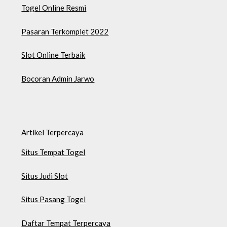
Togel Online Resmi
Pasaran Terkomplet 2022
Slot Online Terbaik
Bocoran Admin Jarwo
Artikel Terpercaya
Situs Tempat Togel
Situs Judi Slot
Situs Pasang Togel
Daftar Tempat Terpercaya