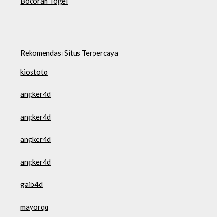
Bocoran Togel
Rekomendasi Situs Terpercaya
kiostoto
angker4d
angker4d
angker4d
angker4d
gaib4d
mayorqq